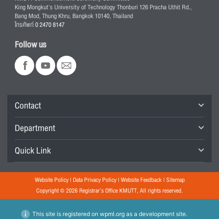
King Mongkut's University of Technology Thonburi 126 Pracha Uthit Rd.,
Bang Mod, Thung Khru, Bangkok 10140, Thailand
โทรศัพท์
0 2470 8147
Follow us
Contact
Department
Quick Link
Website Policy
|
Data Privacy Policy
|
Website Feedback
|
Sitemap
Copyright © 2026 Registrar’s Office KMUTT, All rights reserved.
This site is registered on
wpml.org
as a development site.