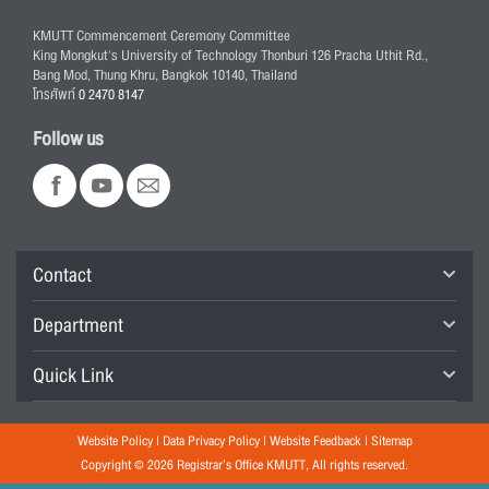
KMUTT Commencement Ceremony Committee
King Mongkut's University of Technology Thonburi 126 Pracha Uthit Rd.,
Bang Mod, Thung Khru, Bangkok 10140, Thailand
โทรศัพท์
0 2470 8147
Follow us
Contact
Department
Quick Link
Website Policy
|
Data Privacy Policy
|
Website Feedback
|
Sitemap
Copyright © 2026 Registrar’s Office KMUTT, All rights reserved.