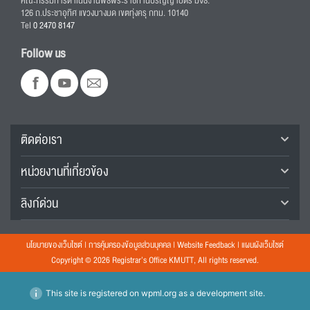
คณะกรรมการดำเนินงานพิธีพระราชทานปริญญาบัตร มจธ.
126 ถ.ประชาอุทิศ แขวงบางมด เขตทุ่งครุ กทม. 10140
Tel
0 2470 8147
Follow us
ติดต่อเรา
หน่วยงานที่เกี่ยวข้อง
ลิงก์ด่วน
นโยบายของเว็บไซต์
|
การคุ้มครองข้อมูลส่วนบุคคล
|
Website Feedback
|
แผนผังเว็บไซต์
Copyright © 2026 Registrar’s Office KMUTT, All rights reserved.
This site is registered on
wpml.org
as a development site.