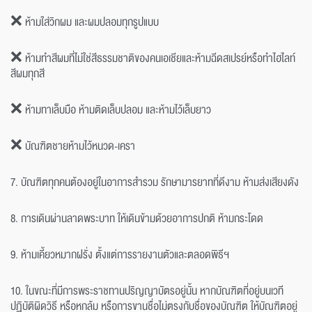
❌ ห้ามใส่วิกผม และผมปลอมทุกรูปแบบ
❌ ห้ามทำสีผมที่ไม่ใช่สีธรรมชาติของคนเอเชียและห้ามฉีดสเปรย์หรือทำไฮไลท์
สีผมทุกสี
❌ ห้ามทาเล็บมือ ห้ามติดเล็บปลอม และห้ามไว้เล็บยาว
❌
บัณฑิตชายห้ามไว้หนวด-เครา
7. บัณฑิตทุกคนต้องอยู่ในอาการสำรวม รักษามารยาทที่ดีงาม ห้ามส่งเสียงดัง
8. การเดินผ่านลาดพระบาท ให้เดินข้ามด้วยอาการปกติ ห้ามกระโดด
9. ห้ามเคี้ยวหมากฝรั่ง ตั้งแต่การรายงานตัวและตลอดพิธีฯ
10. ในขณะที่มีการพระราชทานปริญญาบัตรอยู่นั้น หากบัณฑิตที่อยู่บนเวที
ปฏิบัติผิดวิธี หรือหกล้ม หรือการขานชื่อไม่ตรงกับชื่อของบัณฑิต ให้บัณฑิตอยู่