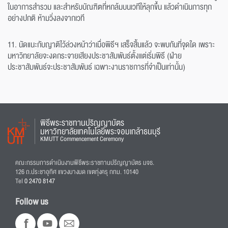
ในอาการสำรวม และสำหรับบัณฑิตที่หกล้มบนเวทีให้ลุกขึ้น แล้วดำเนินการทุก
อย่างปกติ ห้ามวิ่งลงจากเวที
11. นัดแนะกับญาติไว้ล่วงหน้าว่าเมื่อพิธีฯ เสร็จสิ้นแล้ว จะพบกันที่จุดใด เพราะ
มหาวิทยาลัยจะงดกระจายเสียงประชาสัมพันธ์ตั้งแต่เริ่มพิธี (ฝ่าย
ประชาสัมพันธ์จะประชาสัมพันธ์ เฉพาะงานราชการที่จำเป็นเท่านั้น)
พิธีพระราชทานปริญญาบัตร
มหาวิทยาลัยเทคโนโลยีพระจอมเกล้าธนบุรี
KMUTT Commencement Ceremony
คณะกรรมการดำเนินงานพิธีพระราชทานปริญญาบัตร มจธ.
126 ถ.ประชาอุทิศ แขวงบางมด เขตทุ่งครุ กทม. 10140
Tel
0 2470 8147
Follow us