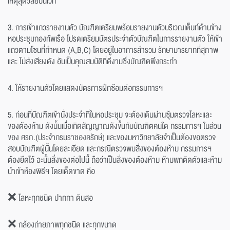
เหตุสุดวิสัยบนเวที
3. การเข้าแถวรายงานตัว บัณฑิตเตรียมพร้อมรายงานตัวบริเวณเต็นท์ด้านข้าง
หอประชุมกองทัพเรือ โปรดเตรียมบัตรประจำตัวบัณฑิตในการรายงานตัว ให้เข้า
แถวตามโซนที่กำหนด (A,B,C) โดยอยู่ในอาการสำรวม รักษามารยาทที่สุภาพ
และ ไม่ส่งเสียงดัง อันเป็นคุณสมบัติที่ดีงามซึ่งบัณฑิตพึงกระทำ
4. ให้รายงานตัวโดยแสดงบัตรการฝึกซ้อมต่อกรรมการฯ
5. ก่อนที่บัณฑิตเข้านั่งประจำที่ในหอประชุม จะต้องเดินผ่านซุ้มตรวจโลหะและ
ของต้องห้าม ดังนั้นเมื่อเกิดสัญญาณดังขึ้นกับบัณฑิตคนใด กรรมการฯ ในส่วน
ของ ศรภ.(ประจำกรมราชองครักษ์) และของมหาวิทยาลัยจำเป็นต้องขอตรวจ
สอบบัณฑิตผู้นั้นโดยละเอียด และกรณีตรวจพบสิ่งของต้องห้าม กรรมการฯ
ต้องยึดไว้ ฉะนั้นสิ่งของต่อไปนี้ ถือว่าเป็นสิ่งของต้องห้าม ห้ามพกติดตัวและห้าม
นำเข้าห้องพิธีฯ โดยเด็ดขาด คือ
❌ โลหะทุกชนิด ปากกา ดินสอ
❌ กล้องถ่ายภาพทุกชนิด และทุกขนาด