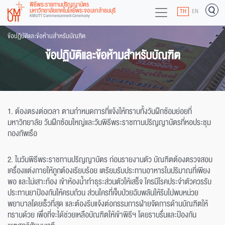
พิธีพระราชทานปริญญาบัตร
มหาวิทยาลัยเทคโนโลยีพระจอมเกล้าธนบุรี
TH
EN
KMUTT Commencement Ceremony
ข้อปฏิบัติและข้อห้ามสำหรับบัณฑิต
ข้อปฏิบัติและข้อห้ามสำหรับบัณฑิต
1. ต้องตรงต่อเวลา ตามกำหนดการที่แจ้งให้ทราบทั้งวันฝึกซ้อมย่อยที่
มหาวิทยาลัย วันฝึกซ้อมใหญ่และวันพิธีพระราชทานปริญญาบัตรที่หอประชุม
กองทัพเรือ
2. ในวันพิธีพระราชทานปริญญาบัตร ก่อนรายงานตัว บัณฑิตต้องตรวจสอบ
เครื่องแต่งกายให้ถูกต้องเรียบร้อย เตรียมรับประทานอาหารในปริมาณที่เพียง
พอ และไม่เสาะท้อง เข้าห้องน้ำทำธุระส่วนตัวให้เสร็จ ใครมีโรคประจำตัวควรรับ
ประทานยาป้องกันให้ครบถ้วน ส่วนใครที่เจ็บป่วยฉับพลันให้รีบไปพบหน่วย
พยาบาลโดยเร็วที่สุด และต้องรีบแจ้งต่อกรรมการฝ่ายจัดการด้านบัณฑิตให้
ทราบด้วย เพื่อที่จะได้ช่วยเหลือบัณฑิตให้เข้าพิธีฯ โดยราบรื่นและป้องกัน