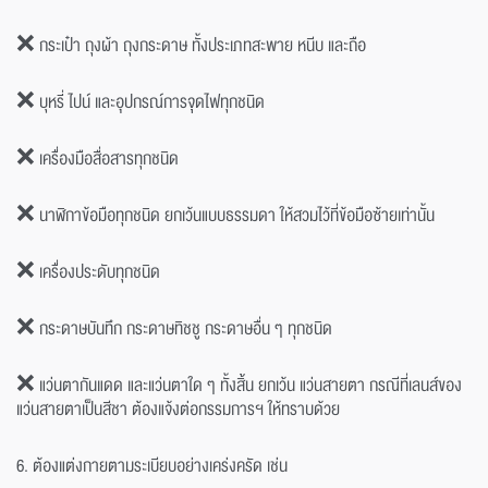
❌ กระเป๋า ถุงผ้า ถุงกระดาษ ทั้งประเภทสะพาย หนีบ และถือ
❌ บุหรี่ ไปน์ และอุปกรณ์การจุดไฟทุกชนิด
❌ เครื่องมือสื่อสารทุกชนิด
❌ นาฬิกาข้อมือทุกชนิด ยกเว้นแบบธรรมดา ให้สวมไว้ที่ข้อมือซ้ายเท่านั้น
❌ เครื่องประดับทุกชนิด
❌ กระดาษบันทึก กระดาษทิชชู กระดาษอื่น ๆ ทุกชนิด
❌ แว่นตากันแดด และแว่นตาใด ๆ ทั้งสิ้น ยกเว้น แว่นสายตา กรณีที่เลนส์ของ
แว่นสายตาเป็นสีชา ต้องแจ้งต่อกรรมการฯ ให้ทราบด้วย
6. ต้องแต่งกายตามระเบียบอย่างเคร่งครัด เช่น