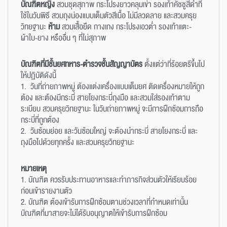
บัณฑิตหญิง
สวมชุดสุภาพ กระโปรงยาวคลุมเข่า รองเท้าคัชชูสีดำที่
ใช้ในวันพิธี สวมถุงน่องแบบเต็มตัวสีเนื้อ ไม่มีลวดลาย และสวมครุย
วิทยฐานะ
ห้าม
สวมเสื้อยืด กางเกง กระโปรงเอวต่ำ รองเท้าแตะ-
ผ้าใบ-ยาง หรืออื่น ๆ ที่ไม่สุภาพ
บัณฑิตที่มีชั้นยศทหาร-ตำรวจชั้นสัญญาบัตร
ตั้งแต่ว่าที่ร้อยตรีขึ้นไป
ให้ปฏิบัติดังนี้
1. วันที่ถ่ายภาพหมู่ ต้องแต่งเครื่องแบบเต็มยศ ติดเครื่องหมายให้ถูก
ต้อง และต้องมีกระบี่ สายโยงกระบี่ถุงมือ และสวมใส่รองเท้าตาม
ระเบียบ สวมครุยวิทยฐานะ ในวันถ่ายภาพหมู่ จะมีการฝึกซ้อมการถือ
กระบี่ที่ถูกต้อง
2. วันซ้อมย่อย และวันซ้อมใหญ่ จะต้องนำกระบี่ สายโยงกระบี่ และ
ถุงมือไปด้วยทุกครั้ง และสวมครุยวิทยฐานะ
หมายเหตุ
1. บัณฑิต ควรรับประทานอาหารและทำภารกิจส่วนตัวให้เรียบร้อย
ก่อนเข้ารายงานตัว
2. บัณฑิต ต้องเข้ารับการฝึกซ้อมตามช่วงเวลาที่กำหนดเท่านั้น
บัณฑิตที่มาสายจะไม่ได้รับอนุญาตให้เข้ารับการฝึกซ้อม