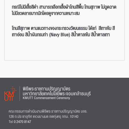
กรณีไม่มีเสื้อสีดำ สามารถเลือกเสื้อผ้าโทนสีพื้น โทนสุภาพ ไม่ฉูดฉาด
ไม่มีลวดลายมากนักโดยดูจากความเหมาะสม
โทนสีสุภาพ ตามแนวทางของกระทรวงวัฒนธรรม ได้แก่ สีเทาเข้ม สี
เทาอ่อน สีน้ำเงินกรมท่า (Navy Blue) สีน้ำตาลเข้ม สีน้ำตาลเทา
พิธีพระราชทานปริญญาบัตร
มหาวิทยาลัยเทคโนโลยีพระจอมเกล้าธนบุรี
KMUTT Commencement Ceremony
คณะกรรมการดำเนินงานพิธีพระราชทานปริญญาบัตร มจธ.
126 ถ.ประชาอุทิศ แขวงบางมด เขตทุ่งครุ กทม. 10140
Tel
0 2470 8147