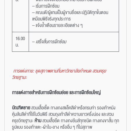
– เริ่มการฝึกซ้อม
– คณบดี/ผู้แทนเป็นผู้ขานชื่อและปฏิบัติทุกขั้นตอน
เหมือนพิธีจริงทุกประการ
– แจ้งย้ำเตือนรายละเอียดต่าง ๆ
16.00
–
เสร็จสิ้นการฝึกซ้อม
น.
การแต่งกาย: ชุดสุภาพตามที่มหาวิทยาลัยกำหนด สวมครุย
วิทยฐานะ
การแต่งกายสำหรับการฝึกซ้อมย่อย และการฝึกซ้อมใหญ่
บัณฑิตชาย
สวมเสื้อเชิ้ต กางเกงสแล็คสีดำหรือกรมท่า รองเท้าหนัง
หุ้มส้นสีดำที่ใช้ในวันพิธี สวมถุงเท้าสีดำความยาวครึ่งน่อง และสวม
ครุยวิทยฐานะ
ห้าม
สวมเสื้อยืด กางเกงยีนส์ทุกชนิด กางเกงขาสั้น ทุก
รูปแบบ รองเท้าแตะ-ผ้าใบ-ยาง หรืออื่น ๆ ที่ไม่สุภาพ