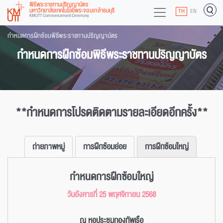
พิธีพระราชทานปริญญาบัตร
มหาวิทยาลัยเทคโนโลยีพระจอมเกล้าธนบุรี
TH
EN
KMUTT Commencement Ceremony
กำหนดการฝึกซ้อมพิธีพระราชทานปริญญาบัตร
กำหนดการฝึกซ้อมพิธีพระราชทานปริญญาบัตร
**กำหนดการโปรดติดตามรายละเอียดอีกครั้ง**
ถ่ายภาพหมู่
การฝึกซ้อมย่อย
การฝึกซ้อมใหญ่
กำหนดการฝึกซ้อมใหญ่
วันอังคารที่ 25 พฤศจิกายน 2568
ณ หอประชุมกองทัพเรือ